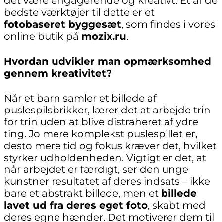
det være engagerende og kreativt. Et af de
bedste værktøjer til dette er et
fotobaseret byggesæt
, som findes i vores
online butik på
mozix.ru
.
Hvordan udvikler man opmærksomhed
gennem kreativitet?
Når et barn samler et billede af
puslespilsbrikker, lærer det at arbejde trin
for trin uden at blive distraheret af ydre
ting. Jo mere komplekst puslespillet er,
desto mere tid og fokus kræver det, hvilket
styrker udholdenheden. Vigtigt er det, at
når arbejdet er færdigt, ser den unge
kunstner resultatet af deres indsats – ikke
bare et abstrakt billede, men et
billede
lavet ud fra deres eget foto
, skabt med
deres egne hænder. Det motiverer dem til