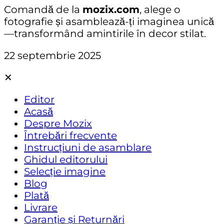
Comandă de la
mozix.com
, alege o
fotografie și asamblează-ți imaginea unică
—transformând amintirile în decor stilat.
22 septembrie 2025
✕
Editor
Acasă
Despre Mozix
Întrebări frecvente
Instrucțiuni de asamblare
Ghidul editorului
Selecție imagine
Blog
Plată
Livrare
Garanție și Returnări