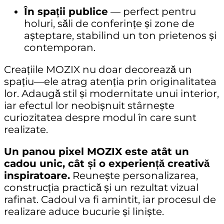
În spații publice
— perfect pentru
holuri, săli de conferințe și zone de
așteptare, stabilind un ton prietenos și
contemporan.
Creațiile MOZIX
nu doar decorează un
spațiu—ele atrag atenția prin originalitatea
lor. Adaugă stil și modernitate unui interior,
iar efectul lor neobișnuit stârnește
curiozitatea despre modul în care sunt
realizate.
Un panou pixel MOZIX este atât un
cadou unic, cât și o experiență creativă
inspiratoare.
Reunește personalizarea,
construcția practică și un rezultat vizual
rafinat. Cadoul va fi amintit, iar procesul de
realizare aduce bucurie și liniște.