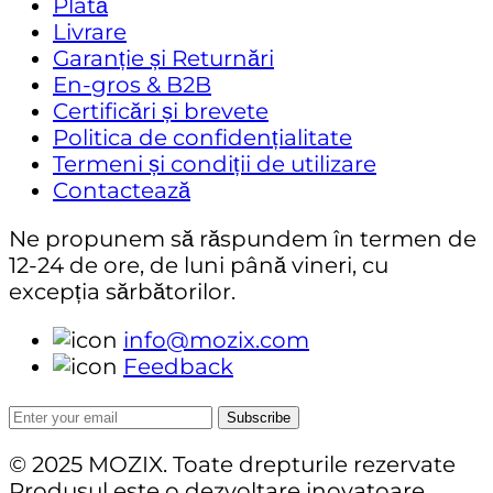
Plată
Livrare
Garanție și Returnări
En-gros & B2B
Certificări și brevete
Politica de confidențialitate
Termeni și condiții de utilizare
Contactează
Ne propunem să răspundem în termen de
12-24 de ore, de luni până vineri, cu
excepția sărbătorilor.
info@mozix.com
Feedback
Subscribe
© 2025 MOZIX. Toate drepturile rezervate
Produsul este o dezvoltare inovatoare