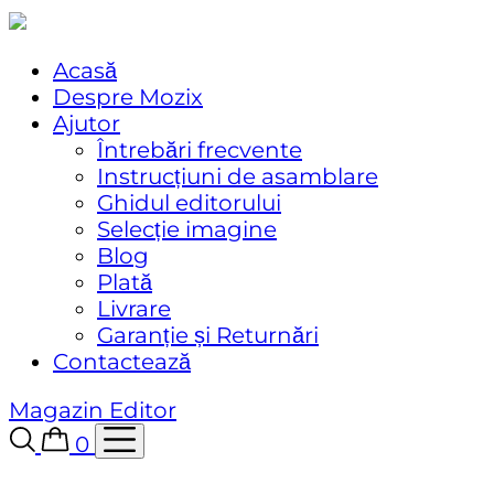
Acasă
Despre Mozix
Ajutor
Întrebări frecvente
Instrucțiuni de asamblare
Ghidul editorului
Selecție imagine
Blog
Plată
Livrare
Garanție și Returnări
Contactează
Magazin
Editor
0