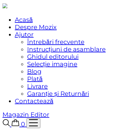
Acasă
Despre Mozix
Ajutor
Întrebări frecvente
Instrucțiuni de asamblare
Ghidul editorului
Selecție imagine
Blog
Plată
Livrare
Garanție și Returnări
Contactează
Magazin
Editor
0