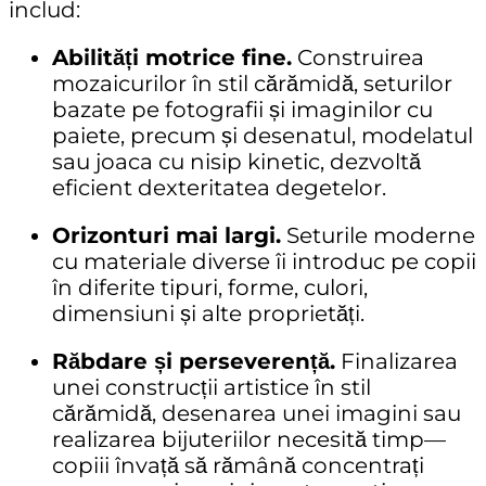
includ:
Abilități motrice fine.
Construirea
mozaicurilor în stil cărămidă
,
seturilor
bazate pe fotografii
și
imaginilor cu
paiete
, precum și desenatul, modelatul
sau joaca cu
nisip kinetic
, dezvoltă
eficient dexteritatea degetelor.
Orizonturi mai largi.
Seturile moderne
cu materiale diverse îi introduc pe copii
în diferite
tipuri, forme, culori,
dimensiuni
și alte proprietăți.
Răbdare și perseverență.
Finalizarea
unei
construcții artistice în stil
cărămidă
, desenarea unei imagini sau
realizarea bijuteriilor necesită timp—
copiii învață să rămână concentrați