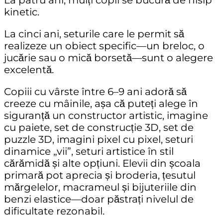
La patru ani, mulți copii se bucură de
nisip
kinetic
.
La cinci ani, seturile care le permit să
realizeze un obiect specific
—un breloc, o
jucărie sau o mică borsetă—sunt o alegere
excelentă.
Copiii cu vârste între
6–9
ani adoră să
creeze cu mâinile, așa că puteți alege în
siguranță un
constructor artistic
,
imagine
cu paiete
,
set de construcție 3D
,
set de
puzzle 3D
,
imagini pixel cu pixel
,
seturi
dinamice „vii”
,
seturi artistice în stil
cărămidă
și alte opțiuni. Elevii din școala
primară pot aprecia și
broderia
,
țesutul
mărgelelor
,
macrameul
și
bijuteriile din
benzi elastice
—doar păstrați nivelul de
dificultate rezonabil.