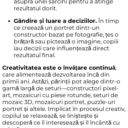
asupra unei sarcini pentru a atinge
rezultatul dorit.
Gândire și luare a deciziilor.
În timp
ce creează un
portret dintr-un
constructor bazat pe fotografie
, țes o
brățară sau pictează o imagine, copiii
iau decizii care influențează direct
rezultatul final.
Creativitatea este o învățare continuă
,
care alimentează dezvoltarea încă din
primii ani. Astăzi, părinții pot alege dintr-o
gamă largă de seturi—
constructori pixel-
art
,
mozaicuri cu piese rotunde
,
seturi de
mozaic 3D
,
mozaicuri portret
,
puzzle-uri
portret
și altele. Implicat în procesul creativ,
copilul se relaxează, se liniștește și
descoperă ce îl interesează și îl încântă cu