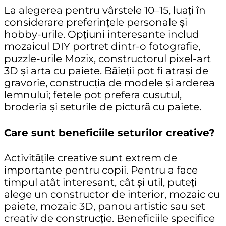
La alegerea pentru vârstele
10–15
, luați în
considerare preferințele personale și
hobby-urile. Opțiuni interesante includ
mozaicul DIY portret dintr-o fotografie
,
puzzle-urile Mozix
,
constructorul pixel-art
3D
și
arta cu paiete
. Băieții pot fi atrași de
gravorie
,
construcția de modele
și
arderea
lemnului
; fetele pot prefera
cusutul
,
broderia
și
seturile de pictură cu paiete
.
Care sunt beneficiile seturilor creative?
Activitățile creative sunt extrem de
importante pentru copii. Pentru a face
timpul atât interesant, cât și util, puteți
alege un
constructor de interior
,
mozaic cu
paiete
,
mozaic 3D
,
panou artistic
sau
set
creativ de construcție
. Beneficiile specifice