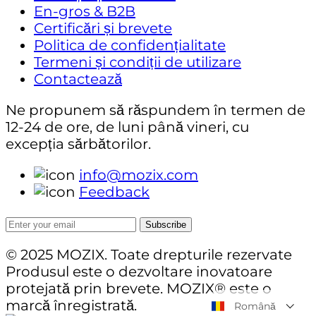
En-gros & B2B
Certificări și brevete
Politica de confidențialitate
Termeni și condiții de utilizare
Contactează
Ne propunem să răspundem în termen de
12-24 de ore, de luni până vineri, cu
excepția sărbătorilor.
info@mozix.com
Feedback
Subscribe
© 2025 MOZIX. Toate drepturile rezervate
Produsul este o dezvoltare inovatoare
protejată prin brevete. MOZIX® este o
marcă înregistrată.
Română