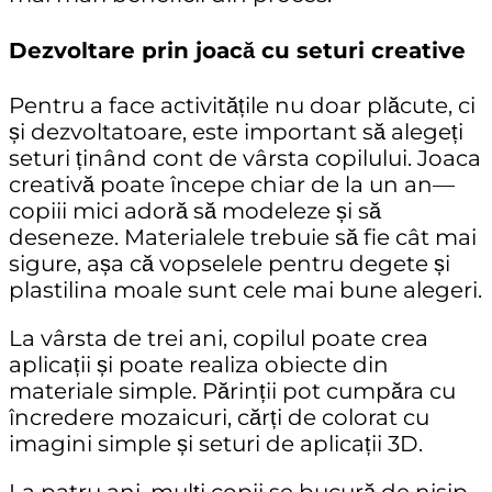
Dezvoltare prin joacă cu seturi creative
Pentru a face activitățile nu doar plăcute, ci
și dezvoltatoare, este important să alegeți
seturi ținând cont de vârsta copilului. Joaca
creativă poate începe chiar de la un an—
copiii mici adoră să modeleze și să
deseneze. Materialele trebuie să fie cât mai
sigure, așa că
vopselele pentru degete
și
plastilina moale
sunt cele mai bune alegeri.
La vârsta de trei ani, copilul poate crea
aplicații
și poate realiza obiecte din
materiale simple. Părinții pot cumpăra cu
încredere
mozaicuri
,
cărți de colorat cu
imagini simple
și
seturi de aplicații 3D
.