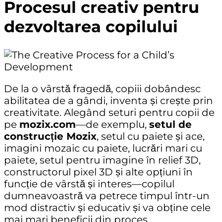
Procesul creativ pentru
dezvoltarea copilului
De la o vârstă fragedă, copiii dobândesc
abilitatea de a gândi, inventa și crește prin
creativitate. Alegând seturi pentru copii de
pe
mozix.com
—de exemplu,
setul de
construcție Mozix
, setul cu paiete și ace,
imagini mozaic cu paiete
,
lucrări mari cu
paiete
,
setul pentru imagine în relief 3D
,
constructorul pixel 3D
și alte opțiuni în
funcție de vârstă și interes—copilul
dumneavoastră va petrece timpul într-un
mod distractiv și educativ și va obține cele
mai mari beneficii din proces.