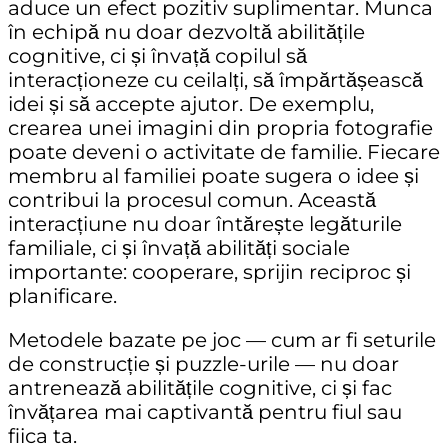
aduce un efect pozitiv suplimentar. Munca
în echipă nu doar dezvoltă abilitățile
cognitive, ci și învață copilul să
interacționeze cu ceilalți, să împărtășească
idei și să accepte ajutor. De exemplu,
crearea unei imagini din propria fotografie
poate deveni o activitate de familie. Fiecare
membru al familiei poate sugera o idee și
contribui la procesul comun. Această
interacțiune nu doar întărește legăturile
familiale, ci și învață abilități sociale
importante: cooperare, sprijin reciproc și
planificare.
Metodele bazate pe joc — cum ar fi seturile
de construcție și puzzle-urile — nu doar
antrenează abilitățile cognitive, ci și fac
învățarea mai captivantă pentru fiul sau
fiica ta.