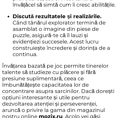
învățăcel să simtă cum îi cresc abilitățile.
Discută rezultatele și realizările.
Când tânărul explorator termină de
asamblat o imagine din piese de
puzzle, asigură-te că îl lauzi și
evidențiezi succesele. Acest lucru
construiește încredere și dorința de a
continua.
Învățarea bazată pe joc permite tinerelor
talente să studieze cu plăcere și fără
presiune suplimentară, ceea ce
îmbunătățește capacitatea lor de
concentrare asupra sarcinilor. Dacă dorești
opțiuni interesante și utile pentru
dezvoltarea atenției și perseverenței,
aruncă o privire la gama din magazinul
nostru online
mozix.ru
. Acolo vei găsi