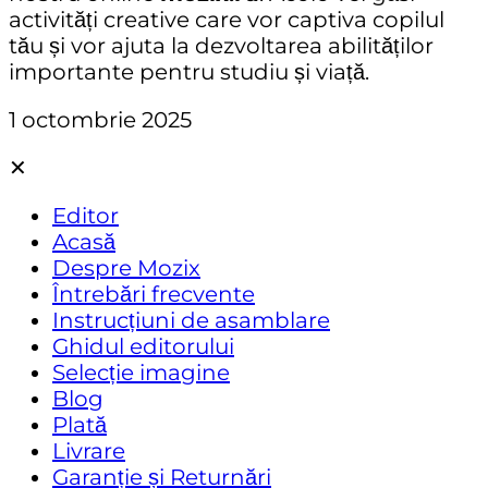
activități creative care vor captiva copilul
tău și vor ajuta la dezvoltarea abilităților
importante pentru studiu și viață.
1 octombrie 2025
✕
Editor
Acasă
Despre Mozix
Întrebări frecvente
Instrucțiuni de asamblare
Ghidul editorului
Selecție imagine
Blog
Plată
Livrare
Garanție și Returnări