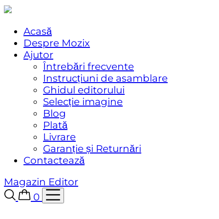
Acasă
Despre Mozix
Ajutor
Întrebări frecvente
Instrucțiuni de asamblare
Ghidul editorului
Selecție imagine
Blog
Plată
Livrare
Garanție și Returnări
Contactează
Magazin
Editor
0