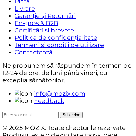
Plată
Livrare
Garanție și Returnări
En-gros & B2B
Certificări și brevete
Politica de confidențialitate
Termeni și condiții de utilizare
Contactează
Ne propunem să răspundem în termen de
12-24 de ore, de luni până vineri, cu
excepția sărbătorilor.
info@mozix.com
Feedback
Subscribe
© 2025 MOZIX. Toate drepturile rezervate
Produsul este o dezvoltare inovatoare