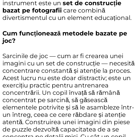
instrument este un
set de construcție
bazat pe fotografii
care combină
divertismentul cu un element educațional.
Cum funcționează metodele bazate pe
joc?
Sarcinile de joc — cum ar fi crearea unei
imagini cu un set de construcție — necesită
concentrare constantă și atenție la proces.
Acest lucru nu este doar distractiv; este un
exercițiu practic pentru antrenarea
concentrării. Un copil învață să rămână
concentrat pe sarcină, să găsească
elementele potrivite și să le asambleze într-
un întreg, ceea ce cere răbdare și atenție
atentă. Construirea unei imagini din piese
de puzzle dezvoltă capacitatea de a se
concentra pe detalii mici. Cu cât un copil