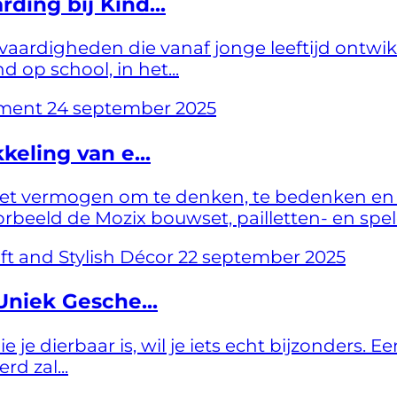
ing bij Kind...
vaardigheden die vanaf jonge leeftijd ont
 op school, in het...
24 september 2025
eling van e...
het vermogen om te denken, te bedenken en te
eeld de Mozix bouwset, pailletten- en speld
22 september 2025
Uniek Gesche...
e dierbaar is, wil je iets echt bijzonders. Een
d zal...